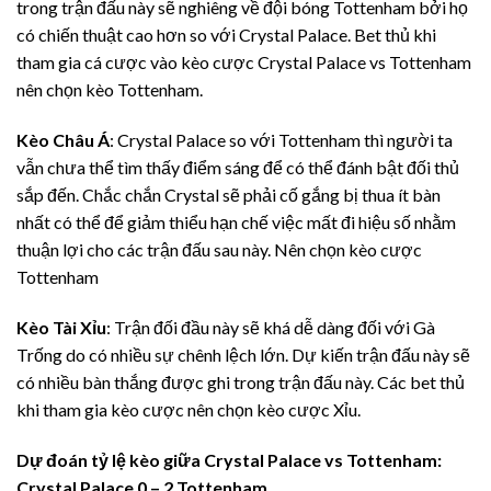
trong trận đấu này sẽ nghiêng về đội bóng Tottenham bởi họ
có chiến thuật cao hơn so với Crystal Palace. Bet thủ khi
tham gia cá cược vào kèo cược Crystal Palace vs Tottenham
nên chọn kèo Tottenham.
Kèo Châu Á
: Crystal Palace so với Tottenham thì người ta
vẫn chưa thể tìm thấy điểm sáng để có thể đánh bật đối thủ
sắp đến. Chắc chắn Crystal sẽ phải cố gắng bị thua ít bàn
nhất có thể để giảm thiểu hạn chế việc mất đi hiệu số nhằm
thuận lợi cho các trận đấu sau này. Nên chọn kèo cược
Tottenham
Kèo Tài Xỉu
: Trận đối đầu này sẽ khá dễ dàng đối với Gà
Trống do có nhiều sự chênh lệch lớn. Dự kiến trận đấu này sẽ
có nhiều bàn thắng được ghi trong trận đấu này. Các bet thủ
khi tham gia kèo cược nên chọn kèo cược Xỉu.
Dự đoán tỷ lệ kèo giữa Crystal Palace vs Tottenham:
Crystal Palace 0 – 2 Tottenham