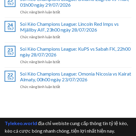
Champions
Th7
01h00 ngày 29/07/2026
League:
ở
Chức năng bình luận bị tắt
Hearts
Soi
vs
Kèo
Soi Kèo Champions League: Lincoln Red Imps vs
Sturm
24
Champions
Graz,
Th7
Mjällby AIF, 23h00 ngày 28/07/2026
League:
01h45
ở
Chức năng bình luận bị tắt
Dinamo
ngày
Soi
Zagreb
29/07/2026
Kèo
Soi Kèo Champions League: KuPS vs Sabah FK, 22h00
vs
23
Champions
Thun,
Th7
ngày 28/07/2026
League:
01h00
ở
Chức năng bình luận bị tắt
Lincoln
ngày
Soi
Red
29/07/2026
Kèo
Soi Kèo Champions League: Omonia Nicosia vs Kairat
Imps
22
Champions
vs
Th7
Almaty, 00h00 ngày 23/07/2026
League:
Mjällby
ở
Chức năng bình luận bị tắt
KuPS
AIF,
Soi
vs
23h00
Kèo
Sabah
ngày
Champions
FK,
28/07/2026
League:
22h00
Omonia
ngày
Nicosia
28/07/2026
Tylekeo.world
địa chỉ webiste cung cấp thông tin tỷ lệ kèo,
vs
Kairat
kèo cá cược bóng nhanh chóng, tiện lợi nhất hiện nay.
Almaty,