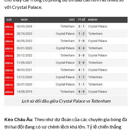
với Crystal Palace.
Lịch sử đối đầu giữa Crystal Palace vs Tottenham
Kèo Châu Âu
: Theo như dự đoán của các chuyên gia bóng đá
thì hai đội đang có sự chênh lệch khá lớn. Tỷ lệ chiến thắng