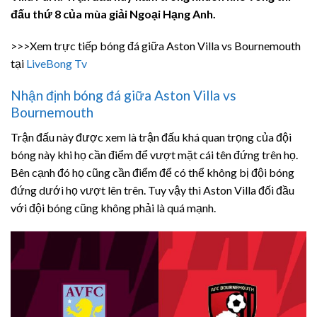
đấu thứ 8 của mùa giải Ngoại Hạng Anh.
>>>Xem trực tiếp bóng đá giữa Aston Villa vs Bournemouth
tại
LiveBong Tv
Nhận định bóng đá giữa Aston Villa vs
Bournemouth
Trận đấu này được xem là trận đấu khá quan trọng của đội
bóng này khi họ cần điểm để vượt mặt cái tên đứng trên họ.
Bên cạnh đó họ cũng cần điểm để có thể không bị đội bóng
đứng dưới họ vượt lên trên. Tuy vậy thì Aston Villa đối đầu
với đội bóng cũng không phải là quá mạnh.