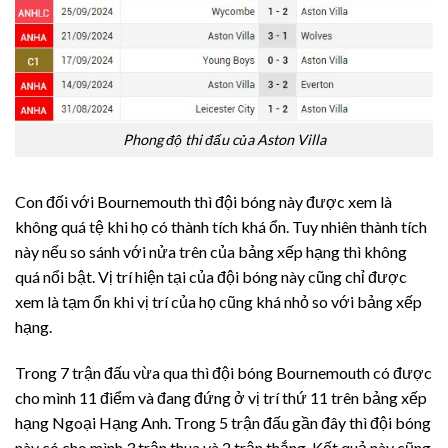
Phong độ thi đấu của Aston Villa
Con đối với Bournemouth thì đội bóng này được xem là
không quá tệ khi họ có thành tích khá ổn. Tuy nhiên thành tích
này nếu so sánh với nửa trên của bảng xếp hạng thì không
quá nổi bật. Vị trí hiện tại của đội bóng này cũng chỉ được
xem là tạm ổn khi vị trí của họ cũng khá nhỏ so với bảng xếp
hạng.
Trong 7 trận đấu vừa qua thì đội bóng Bournemouth có được
cho mình 11 điểm và đang đứng ở vị trí thứ 11 trên bảng xếp
hạng Ngoại Hạng Anh. Trong 5 trận đấu gần đây thì đội bóng
này có cho mình 3 trận thua và 2 trận thắng. Kết quả này cũng