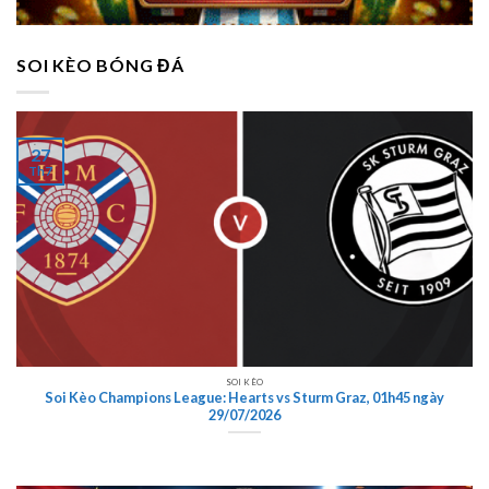
SOI KÈO BÓNG ĐÁ
27
Th7
SOI KÈO
Soi Kèo Champions League: Hearts vs Sturm Graz, 01h45 ngày
29/07/2026