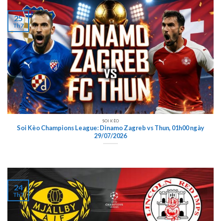
25
Th7
SOI KÈO
Soi Kèo Champions League: Dinamo Zagreb vs Thun, 01h00 ngày
29/07/2026
24
Th7