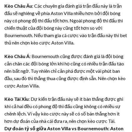
Kèo Châu Âu
: Các chuyên gia đánh giá trận đấu này là trận
đấu sẽ nghiêng về phía Aston Villa nhiều hơn bởi đội bóng
này có phong độ thi đấu tốt hơn. Ngoài phong độ thi đấu thì
chiến thuật của đội bóng này cũng tốt hơn so với
Bournemouth. Nếu tham gia cá cược vào trận đấu này thì bet
thủ nên chọn kèo cược Aston Villa.
Kèo Châu Á
: Bournemouth cũng được đánh giá là đội bóng
cản chân các đội bóng lớn khi họ cũng có nhiều trận đấu tạo
nên bất ngờ. Tuy nhiên chỉ cản phá được một vài phút ban
đầu, sau đó thì thắng thua cũng được định sẵn. Nên chọn kèo
cược Aston Villa.
Kèo Tài Xỉu
: Dự kiến trận đấu này sẽ ít bàn thắng được ghi
khi cả hai đều có phong độ thi đấu cũng không có nhiều sự
chênh lệch. Vì vậy kèo cược này sẽ có số bàn thắng hơn ít
hơn dự đoán của nhà cái đưa ra, nên chọn kèo cược Tài.
Dự đoán tỷ số giữa Aston Villa vs Bournemouth: Aston