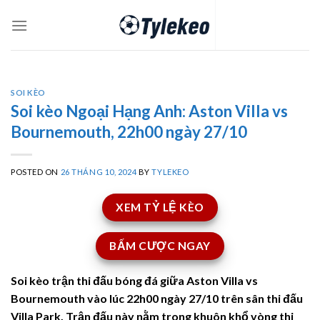
Skip
to
content
SOI KÈO
Soi kèo Ngoại Hạng Anh: Aston Villa vs
Bournemouth, 22h00 ngày 27/10
POSTED ON
26 THÁNG 10, 2024
BY
TYLEKEO
XEM TỶ LỆ KÈO
BẤM CƯỢC NGAY
Soi kèo trận thi đấu bóng đá giữa Aston Villa vs
Bournemouth vào lúc 22h00 ngày 27/10 trên sân thi đấu
Villa Park. Trận đấu này nằm trong khuôn khổ vòng thi