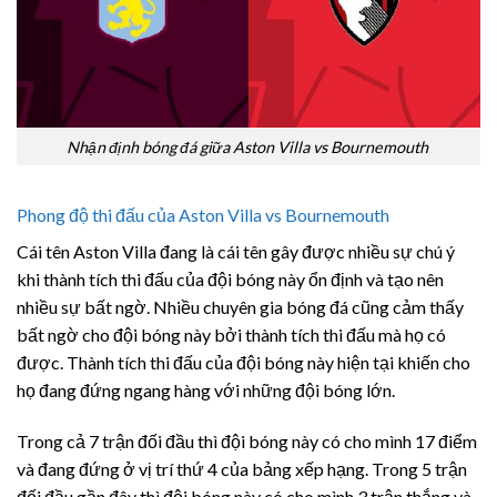
Nhận định bóng đá giữa Aston Villa vs Bournemouth
Phong độ thi đấu của Aston Villa vs Bournemouth
Cái tên Aston Villa đang là cái tên gây được nhiều sự chú ý
khi thành tích thi đấu của đội bóng này ổn định và tạo nên
nhiều sự bất ngờ. Nhiều chuyên gia bóng đá cũng cảm thấy
bất ngờ cho đội bóng này bởi thành tích thi đấu mà họ có
được. Thành tích thi đấu của đội bóng này hiện tại khiến cho
họ đang đứng ngang hàng với những đội bóng lớn.
Trong cả 7 trận đối đầu thì đội bóng này có cho mình 17 điểm
và đang đứng ở vị trí thứ 4 của bảng xếp hạng. Trong 5 trận
đối đầu gần đây thì đội bóng này có cho mình 3 trận thắng và