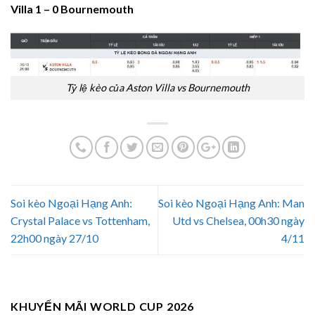
Villa 1 – 0 Bournemouth
Tỷ lệ kèo của Aston Villa vs Bournemouth
Soi kèo Ngoại Hạng Anh:
Soi kèo Ngoại Hạng Anh: Man
Crystal Palace vs Tottenham,
Utd vs Chelsea, 00h30 ngày
22h00 ngày 27/10
4/11
KHUYẾN MÃI WORLD CUP 2026