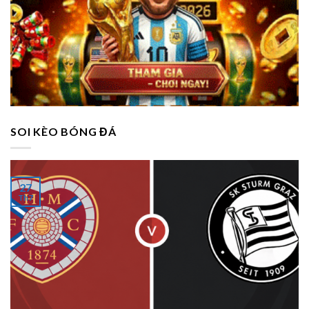
SOI KÈO BÓNG ĐÁ
27
Th7