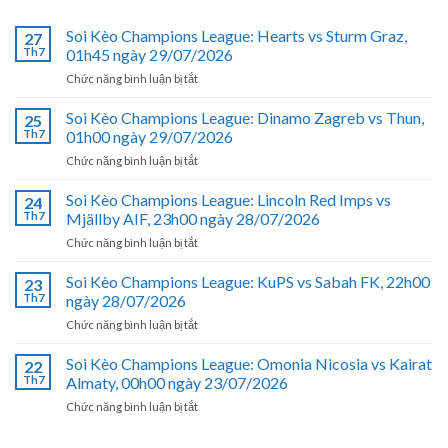
Soi Kèo Champions League: Hearts vs Sturm Graz,
27
Th7
01h45 ngày 29/07/2026
ở
Chức năng bình luận bị tắt
Soi
Kèo
Soi Kèo Champions League: Dinamo Zagreb vs Thun,
25
Champions
Th7
01h00 ngày 29/07/2026
League:
ở
Chức năng bình luận bị tắt
Hearts
Soi
vs
Kèo
Soi Kèo Champions League: Lincoln Red Imps vs
Sturm
24
Champions
Graz,
Th7
Mjällby AIF, 23h00 ngày 28/07/2026
League:
01h45
ở
Chức năng bình luận bị tắt
Dinamo
ngày
Soi
Zagreb
29/07/2026
Kèo
Soi Kèo Champions League: KuPS vs Sabah FK, 22h00
vs
23
Champions
Thun,
Th7
ngày 28/07/2026
League:
01h00
ở
Chức năng bình luận bị tắt
Lincoln
ngày
Soi
Red
29/07/2026
Kèo
Soi Kèo Champions League: Omonia Nicosia vs Kairat
Imps
22
Champions
vs
Th7
Almaty, 00h00 ngày 23/07/2026
League:
Mjällby
ở
Chức năng bình luận bị tắt
KuPS
AIF,
Soi
vs
23h00
Kèo
Sabah
ngày