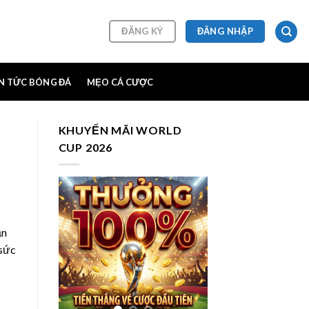
ĐĂNG NHẬP
ĐĂNG KÝ
N TỨC BÓNG ĐÁ
MẸO CÁ CƯỢC
KHUYẾN MÃI WORLD
CUP 2026
ận
 sức