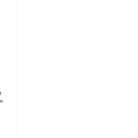
t
àn
i