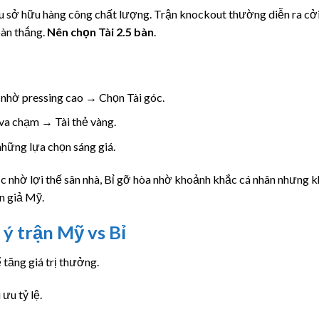
 nhờ pressing cao → Chọn Tài góc.
a va chạm → Tài thẻ vàng.
 những lựa chọn sáng giá.
 nhờ lợi thế sân nhà, Bỉ gỡ hòa nhờ khoảnh khắc cá nhân nhưng 
n giả Mỹ.
 ý trận Mỹ vs Bỉ
 tăng giá trị thưởng.
ưu tỷ lệ.
sic, De Bruyne và Lukaku trước giờ bóng lăn.