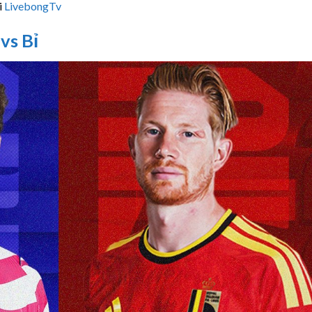
i
LivebongTv
vs Bỉ