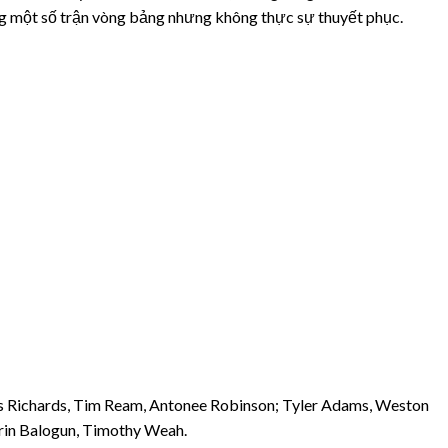
ris Richards, Tim Ream, Antonee Robinson; Tyler Adams, Weston
arin Balogun, Timothy Weah.
stagne, Zeno Debast, Arthur Theate, Maxim De Cuyper; Kevin De
arles De Ketelaere, Jeremy Doku; Romelu Lukaku.