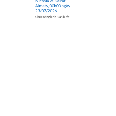
Nicosia vs Kairat
ngày
KuPS
Almaty, 00h00 ngày
28/07/2026
vs
23/07/2026
Sabah
FK,
ở
Chức năng bình luận bị tắt
22h00
Soi
ngày
Kèo
28/07/2026
Champions
League:
Omonia
Nicosia
vs
Kairat
Almaty,
00h00
ngày
23/07/2026