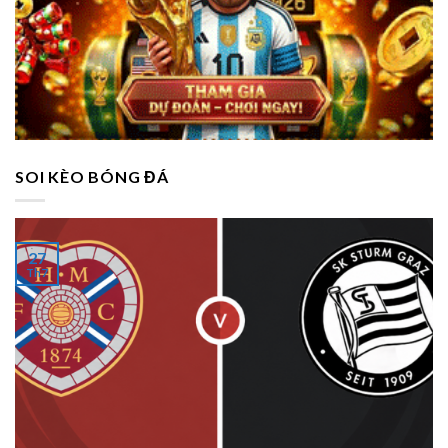
SOI KÈO BÓNG ĐÁ
27
Th7