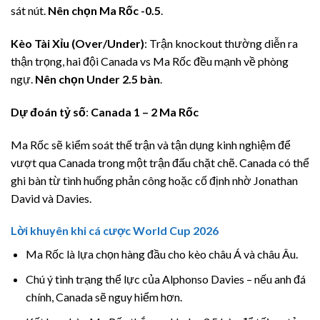
sát nút.
Nên chọn Ma Rốc -0.5
.
Kèo Tài Xỉu (Over/Under)
: Trận knockout thường diễn ra
thận trọng, hai đội Canada vs Ma Rốc đều mạnh về phòng
ngự.
Nên chọn Under 2.5 bàn
.
Dự đoán tỷ số
:
Canada 1 – 2 Ma Rốc
Ma Rốc sẽ kiểm soát thế trận và tận dụng kinh nghiệm để
vượt qua Canada trong một trận đấu chặt chẽ. Canada có thể
ghi bàn từ tình huống phản công hoặc cố định nhờ Jonathan
David và Davies.
Lời khuyên khi cá cược World Cup 2026
Ma Rốc là lựa chọn hàng đầu cho kèo châu Á và châu Âu.
Chú ý tình trạng thể lực của Alphonso Davies – nếu anh đá
chính, Canada sẽ nguy hiểm hơn.