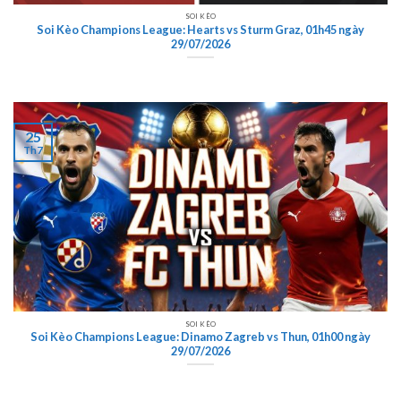
SOI KÈO
Soi Kèo Champions League: Hearts vs Sturm Graz, 01h45 ngày
29/07/2026
25
Th7
SOI KÈO
Soi Kèo Champions League: Dinamo Zagreb vs Thun, 01h00 ngày
29/07/2026