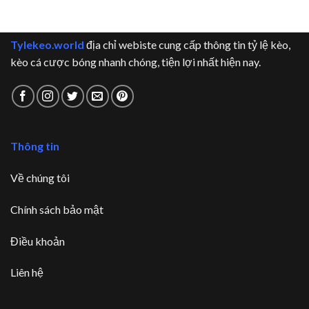
28/07/2026
League:
22h00
Omonia
ngày
Nicosia
28/07/2026
Tylekeo.world
địa chỉ webiste cung cấp thông tin tỷ lệ kèo,
vs
Kairat
kèo cá cược bóng nhanh chóng, tiện lợi nhất hiện nay.
Almaty,
00h00
ngày
23/07/2026
Thông tin
Về chúng tôi
Chính sách bảo mật
Điều khoản
Liên hệ