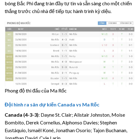
bóng Bắc Phi đang tràn đầy tự tin và sẵn sàng cho một chiến
thắng trước chủ nhà để tiếp tục hành trình kỳ diệu.
Phong độ thi đấu của Ma Rốc
Đội hình ra sân dự kiến Canada vs Ma Rốc
Canada (4-3-3)
: Dayne St. Clair; Alistair Johnston, Moise
Bombito, Derek Cornelius, Alphonso Davies; Stephen
Eustáquio, Ismaël Koné, Jonathan Osorio; Tajon Buchanan,
Jonathan David, Cyle Larin.