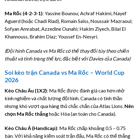
Ma Rốc (4-2-3-1)
: Yassine Bounou; Achraf Hakimi, Nayef
Aguerd (hoặc Chadi Riad), Romain Saïss, Noussair Mazraoui;
Sofyan Amrabat, Azzedine Ounahi; Hakim Ziyech, Bilal El
Khannouss, Brahim Díaz; Youssef En-Nesyri.
(Đội hình Canada vs Ma Rốc có thể thay đổi tùy theo chiến
thuật và tình trạng thể lực, đặc biệt với Davies của Canada)
Soi kèo trận Canada vs Ma Rốc – World Cup
2026
Kèo Châu Âu (1X2)
: Ma Rốc được đánh giá cao hơn nhờ
kinh nghiệm và chất lượng đội hình. Canada có tinh thần
nhưng khó vượt qua hàng thủ chắc chắn của Atlas Lions.
Nên
chọn Ma Rốc thắng
hoặc Hòa (an toàn cho Canada).
Kèo Châu Á (Handicap)
: Ma Rốc chấp khoảng 0.5 – 0.75
bàn. Với khả năng kiểm soát trận đấu, Ma Rốc có thể thắng