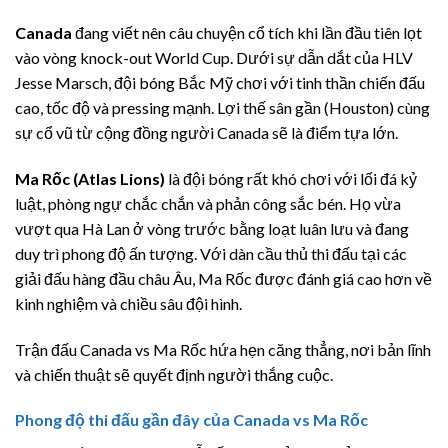
Canada
đang viết nên câu chuyện cổ tích khi lần đầu tiên lọt
vào vòng knock-out World Cup. Dưới sự dẫn dắt của HLV
Jesse Marsch, đội bóng Bắc Mỹ chơi với tinh thần chiến đấu
cao, tốc độ và pressing mạnh. Lợi thế sân gần (Houston) cùng
sự cổ vũ từ cộng đồng người Canada sẽ là điểm tựa lớn.
Ma Rốc (Atlas Lions)
là đội bóng rất khó chơi với lối đá kỷ
luật, phòng ngự chắc chắn và phản công sắc bén. Họ vừa
vượt qua Hà Lan ở vòng trước bằng loạt luân lưu và đang
duy trì phong độ ấn tượng. Với dàn cầu thủ thi đấu tại các
giải đấu hàng đầu châu Âu, Ma Rốc được đánh giá cao hơn về
kinh nghiệm và chiều sâu đội hình.
Trận đấu Canada vs Ma Rốc hứa hẹn căng thẳng, nơi bản lĩnh
và chiến thuật sẽ quyết định người thắng cuộc.
Phong độ thi đấu gần đây của Canada vs Ma Rốc