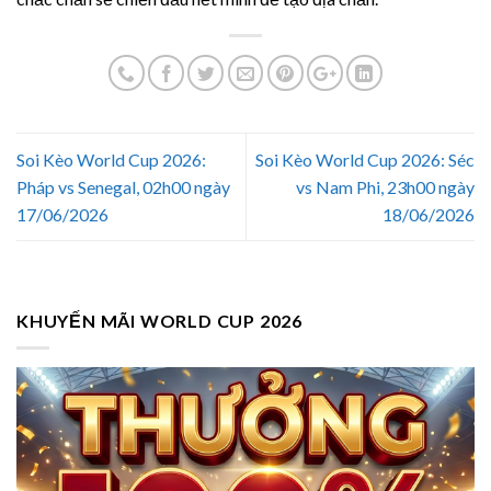
Soi Kèo World Cup 2026:
Soi Kèo World Cup 2026: Séc
Pháp vs Senegal, 02h00 ngày
vs Nam Phi, 23h00 ngày
17/06/2026
18/06/2026
KHUYẾN MÃI WORLD CUP 2026