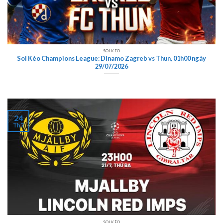
SOI KÈO
Soi Kèo Champions League: Dinamo Zagreb vs Thun, 01h00 ngày
29/07/2026
24
Th7
SOI KÈO