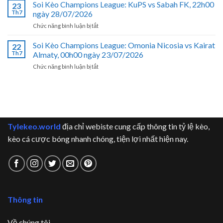
Kèo
Soi Kèo Champions League: KuPS vs Sabah FK, 22h00
vs
23
Champions
Thun,
Th7
ngày 28/07/2026
League:
01h00
ở
Chức năng bình luận bị tắt
Lincoln
ngày
Soi
Red
29/07/2026
Kèo
Soi Kèo Champions League: Omonia Nicosia vs Kairat
Imps
22
Champions
vs
Th7
Almaty, 00h00 ngày 23/07/2026
League:
Mjällby
ở
Chức năng bình luận bị tắt
KuPS
AIF,
Soi
vs
23h00
Kèo
Sabah
ngày
Champions
FK,
28/07/2026
League:
22h00
Omonia
ngày
Nicosia
28/07/2026
Tylekeo.world
địa chỉ webiste cung cấp thông tin tỷ lệ kèo,
vs
Kairat
kèo cá cược bóng nhanh chóng, tiện lợi nhất hiện nay.
Almaty,
00h00
ngày
23/07/2026
Thông tin
Về chúng tôi