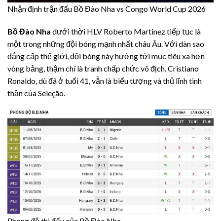
Nhận định trận đấu Bồ Đào Nha vs Congo World Cup 2026
Bồ Đào Nha
dưới thời HLV Roberto Martinez tiếp tục là
một trong những đội bóng mạnh nhất châu Âu. Với dàn sao
đẳng cấp thế giới, đội bóng này hướng tới mục tiêu xa hơn
vòng bảng, thậm chí là tranh chấp chức vô địch. Cristiano
Ronaldo, dù đã ở tuổi 41, vẫn là biểu tượng và thủ lĩnh tinh
thần của Seleção.
Phong độ thi đấu của Bồ Đào Nha