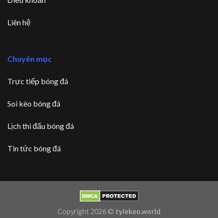
Liên hệ
Chuyên mục
Trực tiếp bóng đá
Soi kèo bóng đá
Lịch thi đấu bóng đá
Tin tức bóng đá
Copyright 2026 ©
tylekeo.world