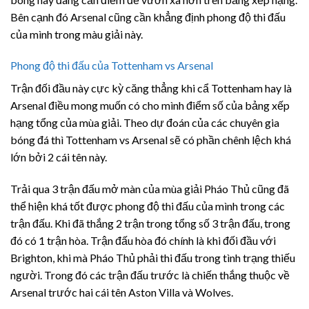
Bên cạnh đó Arsenal cũng cần khẳng định phong độ thi đấu
của mình trong màu giải này.
Phong độ thi đấu của Tottenham vs Arsenal
Trận đối đầu này cực kỳ căng thẳng khi cẩ Tottenham hay là
Arsenal điều mong muốn có cho mình điểm số của bảng xếp
hạng tổng của mùa giải. Theo dự đoán của các chuyên gia
bóng đá thì Tottenham vs Arsenal sẽ có phần chênh lệch khá
lớn bởi 2 cái tên này.
Trải qua 3 trận đấu mở màn của mùa giải Pháo Thủ cũng đã
thể hiện khá tốt được phong độ thi đấu của mình trong các
trận đấu. Khi đã thắng 2 trận trong tổng số 3 trận đấu, trong
đó có 1 trận hòa. Trận đấu hòa đó chính là khi đối đầu với
Brighton, khi mà Pháo Thủ phải thi đấu trong tình trạng thiếu
người. Trong đó các trận đấu trước là chiến thắng thuộc về
Arsenal trước hai cái tên Aston Villa và Wolves.