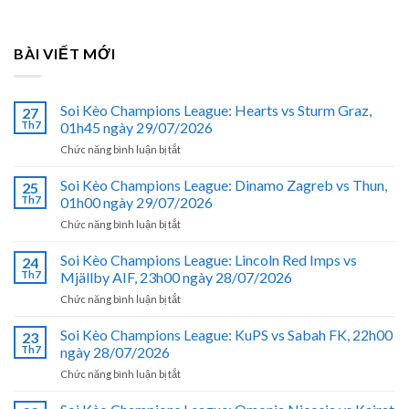
BÀI VIẾT MỚI
Soi Kèo Champions League: Hearts vs Sturm Graz,
27
Th7
01h45 ngày 29/07/2026
ở
Chức năng bình luận bị tắt
Soi
Kèo
Soi Kèo Champions League: Dinamo Zagreb vs Thun,
25
Champions
Th7
01h00 ngày 29/07/2026
League:
ở
Chức năng bình luận bị tắt
Hearts
Soi
vs
Kèo
Soi Kèo Champions League: Lincoln Red Imps vs
Sturm
24
Champions
Graz,
Th7
Mjällby AIF, 23h00 ngày 28/07/2026
League:
01h45
ở
Chức năng bình luận bị tắt
Dinamo
ngày
Soi
Zagreb
29/07/2026
Kèo
Soi Kèo Champions League: KuPS vs Sabah FK, 22h00
vs
23
Champions
Thun,
Th7
ngày 28/07/2026
League:
01h00
ở
Chức năng bình luận bị tắt
Lincoln
ngày
Soi
Red
29/07/2026
Kèo
Imps