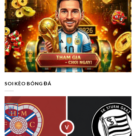
SOI KÈO BÓNG ĐÁ
27
Th7