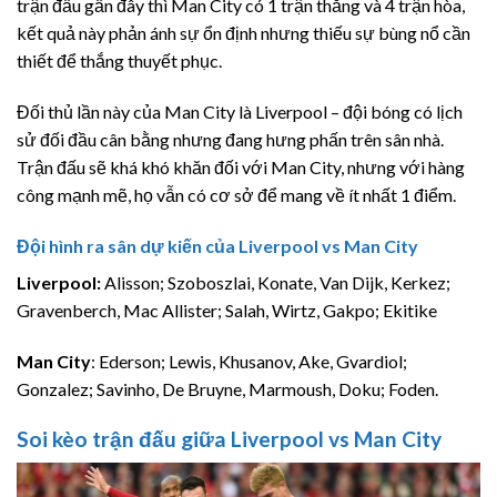
trận đấu gần đây thì Man City có 1 trận thắng và 4 trận hòa,
kết quả này phản ánh sự ổn định nhưng thiếu sự bùng nổ cần
thiết để thắng thuyết phục.
Đối thủ lần này của Man City là Liverpool – đội bóng có lịch
sử đối đầu cân bằng nhưng đang hưng phấn trên sân nhà.
Trận đấu sẽ khá khó khăn đối với Man City, nhưng với hàng
công mạnh mẽ, họ vẫn có cơ sở để mang về ít nhất 1 điểm.
Đội hình ra sân dự kiến của Liverpool vs Man City
Liverpool:
Alisson; Szoboszlai, Konate, Van Dijk, Kerkez;
Gravenberch, Mac Allister; Salah, Wirtz, Gakpo; Ekitike
Man City
: Ederson; Lewis, Khusanov, Ake, Gvardiol;
Gonzalez; Savinho, De Bruyne, Marmoush, Doku; Foden.
Soi kèo trận đấu giữa Liverpool vs Man City