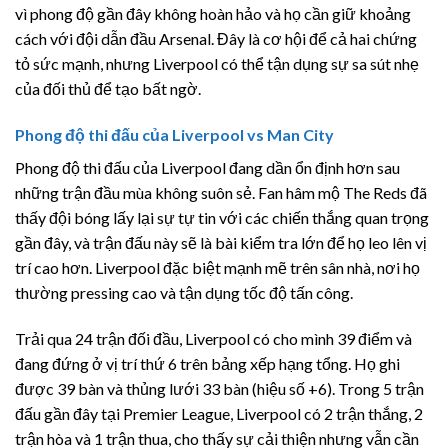
vì phong độ gần đây không hoàn hảo và họ cần giữ khoảng
cách với đội dẫn đầu Arsenal. Đây là cơ hội để cả hai chứng
tỏ sức mạnh, nhưng Liverpool có thể tận dụng sự sa sút nhẹ
của đối thủ để tạo bất ngờ.
Phong độ thi đấu của Liverpool vs Man City
Phong độ thi đấu của Liverpool đang dần ổn định hơn sau
những trận đầu mùa không suôn sẻ. Fan hâm mộ The Reds đã
thấy đội bóng lấy lại sự tự tin với các chiến thắng quan trọng
gần đây, và trận đấu này sẽ là bài kiểm tra lớn để họ leo lên vị
trí cao hơn. Liverpool đặc biệt mạnh mẽ trên sân nhà, nơi họ
thường pressing cao và tận dụng tốc độ tấn công.
Trải qua 24 trận đối đầu, Liverpool có cho mình 39 điểm và
đang đứng ở vị trí thứ 6 trên bảng xếp hạng tổng. Họ ghi
được 39 bàn và thủng lưới 33 bàn (hiệu số +6). Trong 5 trận
đấu gần đây tại Premier League, Liverpool có 2 trận thắng, 2
trận hòa và 1 trận thua, cho thấy sự cải thiện nhưng vẫn cần