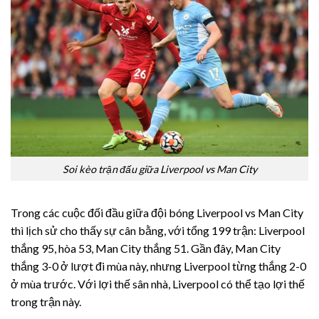
Soi kèo trận đấu giữa Liverpool vs Man City
Trong các cuộc đối đầu giữa đội bóng Liverpool vs Man City
thì lịch sử cho thấy sự cân bằng, với tổng 199 trận: Liverpool
thắng 95, hòa 53, Man City thắng 51. Gần đây, Man City
thắng 3-0 ở lượt đi mùa này, nhưng Liverpool từng thắng 2-0
ở mùa trước. Với lợi thế sân nhà, Liverpool có thể tạo lợi thế
trong trận này.