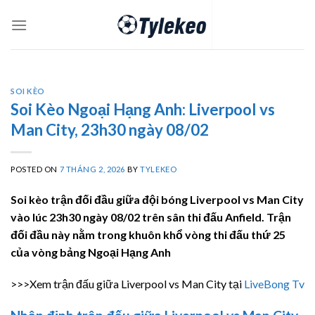
Skip
to
content
SOI KÈO
Soi Kèo Ngoại Hạng Anh: Liverpool vs
Man City, 23h30 ngày 08/02
POSTED ON
7 THÁNG 2, 2026
BY
TYLEKEO
Soi kèo trận đối đầu giữa đội bóng Liverpool vs Man City
vào lúc 23h30 ngày 08/02 trên sân thi đấu Anfield. Trận
đối đầu này nằm trong khuôn khổ vòng thi đấu thứ 25
của vòng bảng Ngoại Hạng Anh
>>>Xem trận đấu giữa Liverpool vs Man City tại
LiveBong Tv