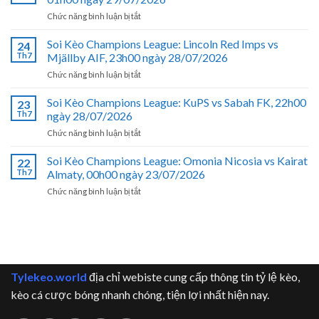
League:
ở
Chức năng bình luận bị tắt
Hearts
Soi
vs
Kèo
Soi Kèo Champions League: Lincoln Red Imps vs
Sturm
24
Champions
Graz,
Th7
Mjällby AIF, 23h00 ngày 28/07/2026
League:
01h45
ở
Chức năng bình luận bị tắt
Dinamo
ngày
Soi
Zagreb
29/07/2026
Kèo
Soi Kèo Champions League: KuPS vs Sabah FK, 22h00
vs
23
Champions
Thun,
Th7
ngày 28/07/2026
League:
01h00
ở
Chức năng bình luận bị tắt
Lincoln
ngày
Soi
Red
29/07/2026
Kèo
Soi Kèo Champions League: Omonia Nicosia vs Kairat
Imps
22
Champions
vs
Th7
Almaty, 00h00 ngày 23/07/2026
League:
Mjällby
ở
Chức năng bình luận bị tắt
KuPS
AIF,
Soi
vs
23h00
Kèo
Sabah
ngày
Champions
FK,
28/07/2026
League:
22h00
Omonia
ngày
Nicosia
28/07/2026
Tylekeo.world
địa chỉ webiste cung cấp thông tin tỷ lệ kèo,
vs
Kairat
kèo cá cược bóng nhanh chóng, tiện lợi nhất hiện nay.
Almaty,
00h00