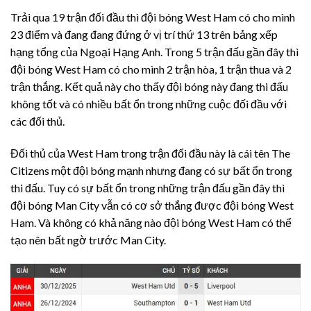
Trải qua 19 trận đối đầu thì đội bóng West Ham có cho mình
23 điểm và đang đang đứng ở vị trí thứ 13 trên bảng xếp
hạng tổng của Ngoại Hạng Anh. Trong 5 trận đấu gần đây thì
đội bóng West Ham có cho mình 2 trận hòa, 1 trận thua và 2
trận thắng. Kết quả này cho thấy đội bóng này đang thi đấu
không tốt và có nhiều bất ổn trong những cuộc đối đầu với
các đối thủ.
Đối thủ của West Ham trong trận đối đầu này là cái tên The
Citizens một đội bóng mạnh nhưng đang có sự bất ổn trong
thi đấu. Tuy có sự bất ổn trong những trận đấu gần đây thì
đội bóng Man City vẫn có cơ sở thắng được đội bóng West
Ham. Và không có khả năng nào đội bóng West Ham có thể
tạo nên bất ngờ trước Man City.