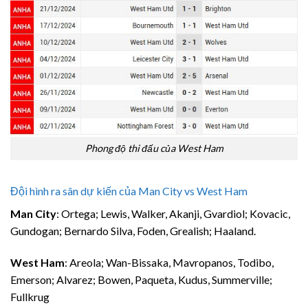
Phong độ thi đấu của West Ham
Đội hình ra sân dự kiến của Man City vs West Ham
Man City
: Ortega; Lewis, Walker, Akanji, Gvardiol; Kovacic,
Gundogan; Bernardo Silva, Foden, Grealish; Haaland.
West Ham
: Areola; Wan-Bissaka, Mavropanos, Todibo,
Emerson; Alvarez; Bowen, Paqueta, Kudus, Summerville;
Fullkrug