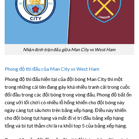
Nhận định trận đấu giữa Man City vs West Ham
Phong độ thi đấu của Man City vs West Ham
Phong độ thi đấu hiện tại của đội bóng Man City thì một
trong những cái tên đang gây khá nhiều tranh cãi trong cuộc
đối đầu trong các đội bóng trong vòng đấu. Phong độ bất ổn
cùng với lối chơi có nhiều lỗ hổng khiến cho đội bóng này
ngày càng tụt sâu hơn trên bảng xếp hạng. Điều này khiến
cho đội bóng tụt hạng và mất đi vị trí đầu bảng xếp hạng
tổng và bị tụt thậm chí là ra khỏi top 5 của bảng xếp hạng.