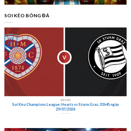
SOI KÈO BÓNG ĐÁ
27
Th7
SOI KÈO
Soi Kèo Champions League: Hearts vs Sturm Graz, 01h45 ngày
29/07/2026