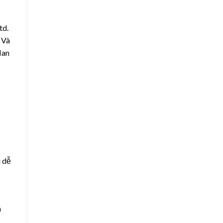
td.
 Và
Man
u dễ
n