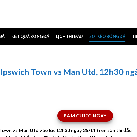
ĐÁ
KẾT QUẢ BÓNG ĐÁ
LỊCH THI ĐẤU
SOI KÈO BÓNG ĐÁ
TI
:Ipswich Town vs Man Utd, 12h30 ng
BẤM CƯỢC NGAY
h Town vs Man Utd vào lúc 12h30 ngày 25/11 trên sân thi đấu