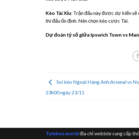
Kèo Tài Xỉu
: Trận đấu này được dự kiến sẽ 
thi đấu ổn định. Nên chọn kèo cược Tài.
Dự đoán tỷ số giữa Ipswich Town vs Man
Soi kèo Ngoại Hạng Anh:Arsenal vs No
23h00 ngày 23/11
Tylekeo.world
địa chỉ webiste cung cấp th