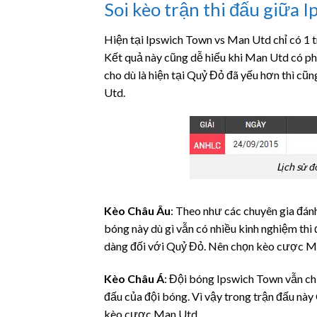
Soi kèo trận thi đấu giữa
Hiện tại Ipswich Town vs Man Utd chỉ có 1 
Kết quả này cũng dễ hiểu khi Man Utd có ph
cho dù là hiện tại Quỷ Đỏ đã yếu hơn thì cũ
Utd.
Lịch sử 
Kèo Châu Âu
: Theo như các chuyên gia đánh
bóng này dù gì vẫn có nhiều kinh nghiệm thi 
dàng đối với Quỷ Đỏ. Nên chọn kèo cược 
Kèo Châu Á
: Đội bóng Ipswich Town vẫn chư
đấu của đội bóng. Vì vậy trong trận đấu nà
kèo cược Man Utd.