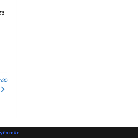
 độ
0h30
yên mục