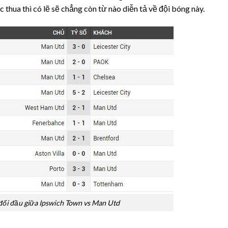
 thua thì có lẽ sẽ chẳng còn từ nào diễn tả về đội bóng này.
đối đầu giữa Ipswich Town vs Man Utd