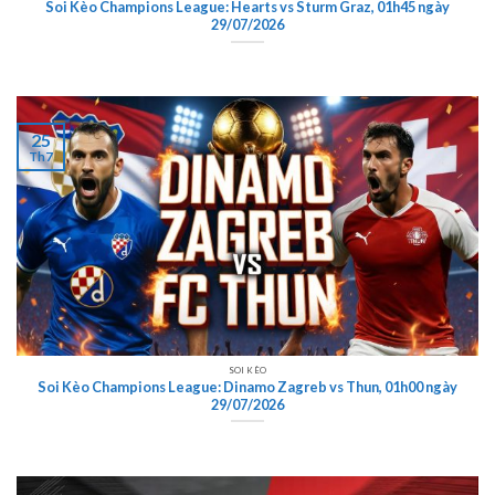
Soi Kèo Champions League: Hearts vs Sturm Graz, 01h45 ngày
29/07/2026
25
Th7
SOI KÈO
Soi Kèo Champions League: Dinamo Zagreb vs Thun, 01h00 ngày
29/07/2026