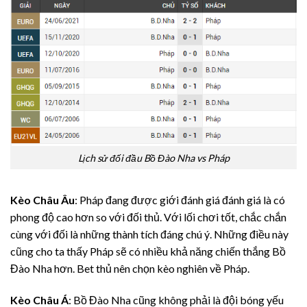
Lịch sử đối đầu Bồ Đào Nha vs Pháp
Kèo Châu Âu
: Pháp đang được giới đánh giá đánh giá là có
phong độ cao hơn so với đối thủ. Với lối chơi tốt, chắc chắn
cùng với đối là những thành tích đáng chú ý. Những điều này
cũng cho ta thấy Pháp sẽ có nhiều khả năng chiến thắng Bồ
Đào Nha hơn. Bet thủ nên chọn kèo nghiên về Pháp.
Kèo Châu Á
: Bồ Đào Nha cũng không phải là đội bóng yếu