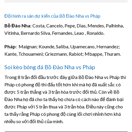
Đội hình ra sân dự kiến của Bồ Đào Nha vs Pháp
Bồ Đào Nha
:
Costa, Cancelo, Pepe, Dias, Mendes, Palhinha,
Vitinha, Bernardo Silva, Fernandes, Leao , Ronaldo.
Pháp
:
Maignan; Kounde, Saliba, Upamecano, Hernandez;
Kante, Tchouameni; Griezmann, Rabiot; Mbappe, Thuram.
Soi kèo bóng đá Bồ Đào Nha vs Pháp
Trong 8 trận đối đầu trước đây giữa Bồ Đào Nha vs Pháp thì
Pháp có phong độ thi đấu tốt hơn khi mà họ đã xuất sắc có
được 5 trận thắng và 3 trận hòa trước đối thủ. Còn về Bồ
Đào Nha họ đã cho ta thấy họ chưa có cách nào để đánh bại
được Pháp với 5 trận thua và 3 trận hòa. Điều này cũng cho
ta thấy rằng Pháp có phong độ cùng lối chơi nhỉnh hơn khá
nhiều so với đối thủ của mình.