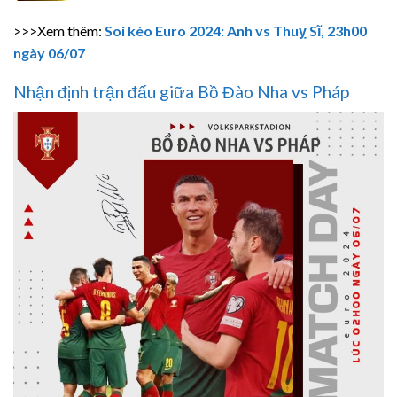
>>>Xem thêm:
Soi kèo Euro 2024: Anh vs Thuỵ Sĩ, 23h00
ngày 06/07
Nhận định trận đấu giữa Bồ Đào Nha vs Pháp