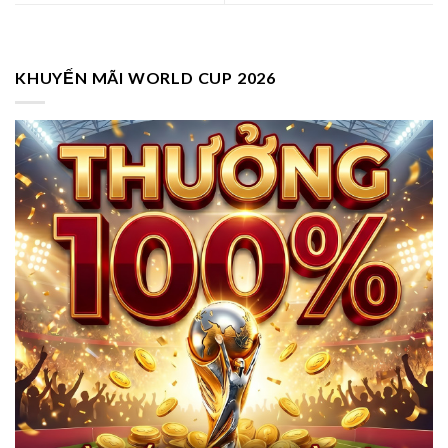
KHUYẾN MÃI WORLD CUP 2026