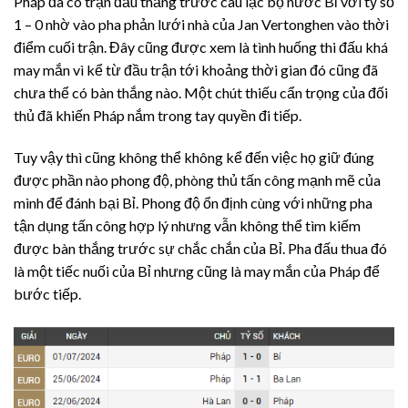
Pháp đã có trận đấu thắng trước câu lạc bộ nước Bỉ với tỷ số
1 – 0 nhờ vào pha phản lưới nhà của Jan Vertonghen vào thời
điểm cuối trận. Đây cũng được xem là tình huống thi đấu khá
may mắn vì kể từ đầu trận tới khoảng thời gian đó cũng đã
chưa thể có bàn thắng nào. Một chút thiếu cẩn trọng của đối
thủ đã khiến Pháp nắm trong tay quyền đi tiếp.
Tuy vậy thì cũng không thể không kể đến việc họ giữ đúng
được phần nào phong độ, phòng thủ tấn công mạnh mẽ của
mình để đánh bại Bỉ. Phong độ ổn định cùng với những pha
tận dụng tấn công hợp lý nhưng vẫn không thể tìm kiếm
được bàn thắng trước sự chắc chắn của Bỉ. Pha đấu thua đó
là một tiếc nuối của Bỉ nhưng cũng là may mắn của Pháp để
bước tiếp.