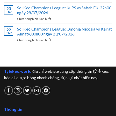
Soi
Zagreb
29/07/2026
Kèo
Soi Kèo Champions League: KuPS vs Sabah FK, 22h00
vs
23
Champions
Thun,
Th7
ngày 28/07/2026
League:
01h00
ở
Chức năng bình luận bị tắt
Lincoln
ngày
Soi
Red
29/07/2026
Kèo
Soi Kèo Champions League: Omonia Nicosia vs Kairat
Imps
22
Champions
vs
Th7
Almaty, 00h00 ngày 23/07/2026
League:
Mjällby
ở
Chức năng bình luận bị tắt
KuPS
AIF,
Soi
vs
23h00
Kèo
Sabah
ngày
Champions
FK,
28/07/2026
League:
22h00
Omonia
ngày
Nicosia
28/07/2026
Tylekeo.world
địa chỉ webiste cung cấp thông tin tỷ lệ kèo,
vs
Kairat
kèo cá cược bóng nhanh chóng, tiện lợi nhất hiện nay.
Almaty,
00h00
ngày
23/07/2026
Thông tin