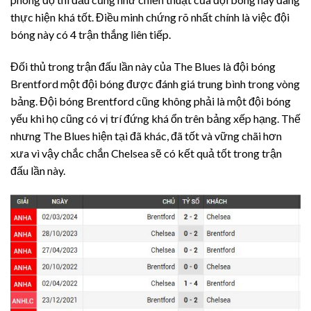
thực hiện khá tốt. Điều minh chứng rõ nhất chính là việc đội
bóng này có 4 trận thắng liên tiếp.
Đối thủ trong trận đấu lần này của The Blues là đội bóng
Brentford một đội bóng được đánh giá trung bình trong vòng
bảng. Đội bóng Brentford cũng không phải là một đội bóng
yếu khi họ cũng có vị trí đứng khá ổn trên bảng xếp hạng. Thế
nhưng The Blues hiện tại đã khác, đã tốt và vững chãi hơn
xưa vì vậy chắc chắn Chelsea sẽ có kết quả tốt trong trận
đấu lần này.