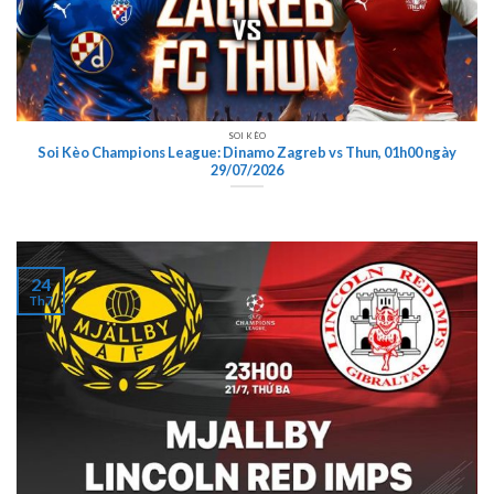
SOI KÈO
Soi Kèo Champions League: Dinamo Zagreb vs Thun, 01h00 ngày
29/07/2026
24
Th7