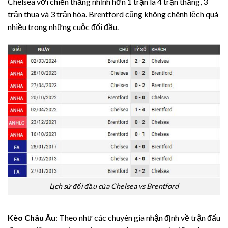
Chelsea với chiến thắng nhỉnh hơn 1 trận là 4 trận thắng, 3
trận thua và 3 trận hòa. Brentford cũng không chênh lệch quá
nhiều trong những cuộc đối đầu.
Lịch sử đối đầu của Chelsea vs Brentford
Kèo Châu Âu
: Theo như các chuyên gia nhận định về trận đấu