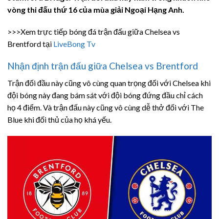
vòng thi đấu thứ 16 của mùa giải Ngoại Hạng Anh.
>>>Xem trực tiếp bóng đá trận đấu giữa Chelsea vs
Brentford tại
LiveBong Tv
Nhận định trận đấu giữa Chelsea vs Brentford
Trận đối đầu này cũng vô cùng quan trọng đối với Chelsea khi
đội bóng này đang bám sát với đội bóng đứng đầu chỉ cách
họ 4 điểm. Và trận đấu này cũng vô cùng dễ thở đối với The
Blue khi đối thủ của họ khá yếu.