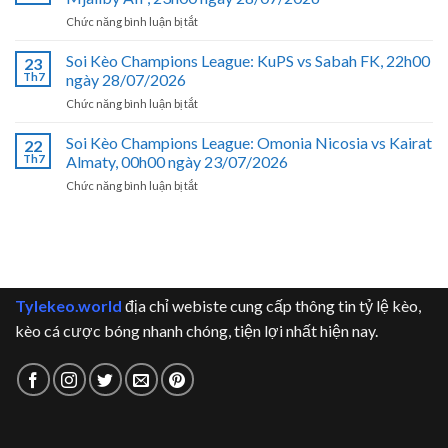
League:
01h45
ở
Chức năng bình luận bị tắt
Dinamo
ngày
Soi
Zagreb
29/07/2026
Kèo
Soi Kèo Champions League: KuPS vs Sabah FK, 22h00
vs
23
Champions
Thun,
Th7
ngày 28/07/2026
League:
01h00
ở
Chức năng bình luận bị tắt
Lincoln
ngày
Soi
Red
29/07/2026
Kèo
Soi Kèo Champions League: Omonia Nicosia vs Kairat
Imps
22
Champions
vs
Th7
Almaty, 00h00 ngày 23/07/2026
League:
Mjällby
ở
Chức năng bình luận bị tắt
KuPS
AIF,
Soi
vs
23h00
Kèo
Sabah
ngày
Champions
FK,
28/07/2026
League:
22h00
Omonia
ngày
Nicosia
28/07/2026
Tylekeo.world
địa chỉ webiste cung cấp thông tin tỷ lệ kèo,
vs
Kairat
kèo cá cược bóng nhanh chóng, tiện lợi nhất hiện nay.
Almaty,
00h00
ngày
23/07/2026