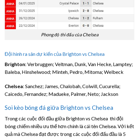
Phong độ thi đấu của Chelsea
Đội hình ra sân dự kiến của Brighton vs Chelsea
Brighton
: Verbruggen; Veltman, Dunk, Van Hecke, Lamptey;
Baleba, Hinshelwood; Minteh, Pedro, Mitoma; Welbeck
Chelsea
: Sanchez; James, Chalobah, Colwill, Cucurella;
Caicedo, Fernandez; Madueke, Palmer, Neto; Jackson
Soi kèo bóng đá giữa Brighton vs Chelsea
Trong các cuộc đối đầu giữa Brighton vs Chelsea thì đội
bóng chiếm nhiều ưu thế hơn chính là cái tên Chelsea. Với kết
quả mà Chelsea đạt được trong các cuộc đối đấu đầu là 5