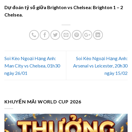
Dự đoán tỷ số giữa Brighton vs Chelsea: Brighton 1 – 2
Chelsea.
Soi Kèo Ngoại Hạng Anh:
Soi Kèo Ngoại Hạng Anh:
Man City vs Chelsea, 01h30
Arsenal vs Leicester, 20h30
ngày 26/01
ngày 15/02
KHUYẾN MÃI WORLD CUP 2026