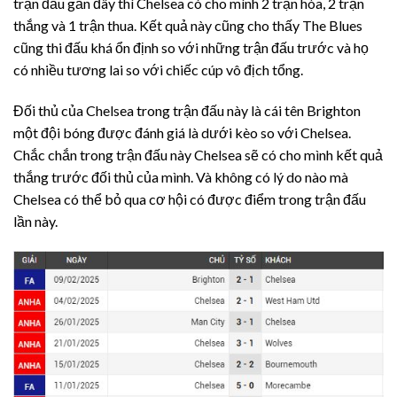
trận đấu gần đây thì Chelsea có cho mình 2 trận hòa, 2 trận
thắng và 1 trận thua. Kết quả này cũng cho thấy The Blues
cũng thi đấu khá ổn định so với những trận đấu trước và họ
có nhiều tương lai so với chiếc cúp vô địch tổng.
Đối thủ của Chelsea trong trận đấu này là cái tên Brighton
một đội bóng được đánh giá là dưới kèo so với Chelsea.
Chắc chắn trong trận đấu này Chelsea sẽ có cho mình kết quả
thắng trước đối thủ của mình. Và không có lý do nào mà
Chelsea có thể bỏ qua cơ hội có được điểm trong trận đấu
lần này.