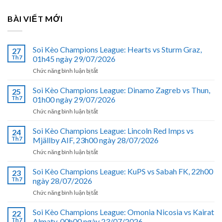
BÀI VIẾT MỚI
Soi Kèo Champions League: Hearts vs Sturm Graz,
27
Th7
01h45 ngày 29/07/2026
ở
Chức năng bình luận bị tắt
Soi
Kèo
Soi Kèo Champions League: Dinamo Zagreb vs Thun,
25
Champions
Th7
01h00 ngày 29/07/2026
League:
ở
Chức năng bình luận bị tắt
Hearts
Soi
vs
Kèo
Soi Kèo Champions League: Lincoln Red Imps vs
Sturm
24
Champions
Graz,
Th7
Mjällby AIF, 23h00 ngày 28/07/2026
League:
01h45
ở
Chức năng bình luận bị tắt
Dinamo
ngày
Soi
Zagreb
29/07/2026
Kèo
Soi Kèo Champions League: KuPS vs Sabah FK, 22h00
vs
23
Champions
Thun,
Th7
ngày 28/07/2026
League:
01h00
ở
Chức năng bình luận bị tắt
Lincoln
ngày
Soi
Red
29/07/2026
Kèo
Soi Kèo Champions League: Omonia Nicosia vs Kairat
Imps
22
Champions
vs
Th7
Almaty, 00h00 ngày 23/07/2026