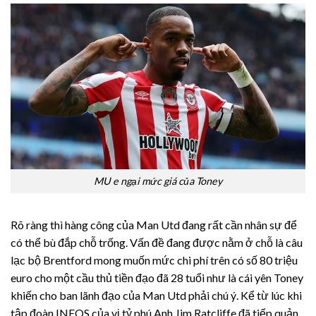
MU e ngại mức giá của Toney
Rõ ràng thì hàng công của Man Utd đang rất cần nhân sự để
có thể bù đắp chỗ trống. Vấn đề đang được nằm ở chỗ là câu
lạc bộ Brentford mong muốn mức chi phí trên có số 80 triệu
euro cho một cầu thủ tiền đạo đã 28 tuổi như là cái yên Toney
khiến cho ban lãnh đạo của Man Utd phải chú ý. Kể từ lúc khi
tập đoàn INEOS của vị tỷ phú Anh Jim Ratcliffe đã tiếp quản