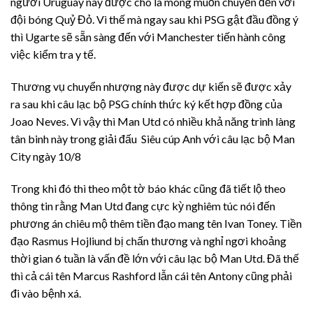
người Uruguay này được cho là mong muốn chuyển đến với
đội bóng Quỷ Đỏ. Vì thế mà ngay sau khi PSG gật đầu đồng ý
thì Ugarte sẽ sẵn sàng đến với Manchester tiến hành công
việc kiểm tra y tế.
Thương vụ chuyển nhượng này được dự kiến sẽ được xảy
ra sau khi câu lạc bộ PSG chính thức ký kết hợp đồng của
Joao Neves. Vì vậy thì Man Utd có nhiều khả năng trình làng
tân binh này trong giải đấu Siêu cúp Anh với câu lạc bộ Man
City ngày 10/8
Trong khi đó thì theo một tờ báo khác cũng đã tiết lộ theo
thông tin rằng Man Utd đang cực kỳ nghiêm túc nói đến
phương án chiêu mộ thêm tiền đạo mang tên Ivan Toney. Tiền
đạo Rasmus Hojliund bị chấn thương và nghỉ ngơi khoảng
thời gian 6 tuần là vấn đề lớn với câu lạc bộ Man Utd. Đã thế
thì cả cái tên Marcus Rashford lẫn cái tên Antony cũng phải
đi vào bệnh xá.