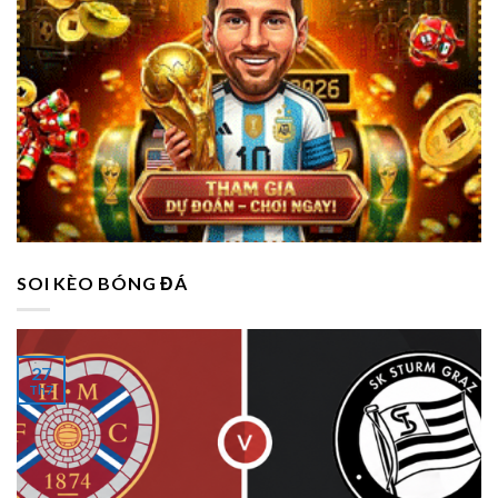
SOI KÈO BÓNG ĐÁ
27
Th7