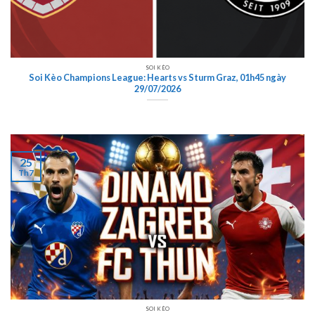
SOI KÈO
Soi Kèo Champions League: Hearts vs Sturm Graz, 01h45 ngày
29/07/2026
25
Th7
SOI KÈO