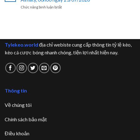
League:
Mjällby
ở
Chức năng bình luận bị tắt
KuPS
AIF,
Soi
vs
23h00
Kèo
Sabah
ngày
Champions
FK,
28/07/2026
League:
22h00
Omonia
ngày
Nicosia
28/07/2026
Tylekeo.world
địa chỉ webiste cung cấp thông tin tỷ lệ kèo,
vs
Kairat
kèo cá cược bóng nhanh chóng, tiện lợi nhất hiện nay.
Almaty,
00h00
ngày
23/07/2026
Thông tin
Về chúng tôi
Chính sách bảo mật
Điều khoản