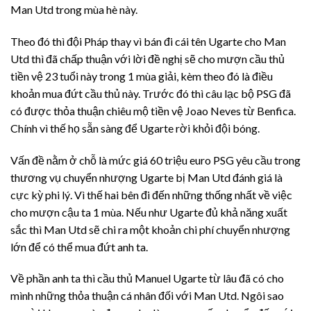
Man Utd trong mùa hè này.
Theo đó thì đội Pháp thay vì bán đi cái tên Ugarte cho Man
Utd thì đã chấp thuận với lời đề nghị sẽ cho mượn cầu thủ
tiền vệ 23 tuổi này trong 1 mùa giải, kèm theo đó là điều
khoản mua đứt cầu thủ này. Trước đó thì câu lạc bộ PSG đã
có được thỏa thuận chiêu mộ tiền vệ Joao Neves từ Benfica.
Chính vì thế họ sẵn sàng để Ugarte rời khỏi đội bóng.
Vấn đề nằm ở chỗ là mức giá 60 triệu euro PSG yêu cầu trong
thương vụ chuyển nhượng Ugarte bị Man Utd đánh giá là
cực kỳ phi lý. Vì thế hai bên đi đến những thống nhất về việc
cho mượn cậu ta 1 mùa. Nếu như Ugarte đủ khả năng xuất
sắc thì Man Utd sẽ chi ra một khoản chi phí chuyển nhượng
lớn để có thể mua đứt anh ta.
Về phần anh ta thì cầu thủ Manuel Ugarte từ lâu đã có cho
mình những thỏa thuận cá nhân đối với Man Utd. Ngôi sao