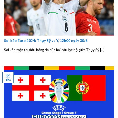
Soi kèo Euro 2024: Thụy Sỹ vs Ý, 12h00 ngày 30/6
Soi kèo trận thi đấu bóng đá của hai câu lạc bộ giữa Thụy Sỹ [...]
25
Th6