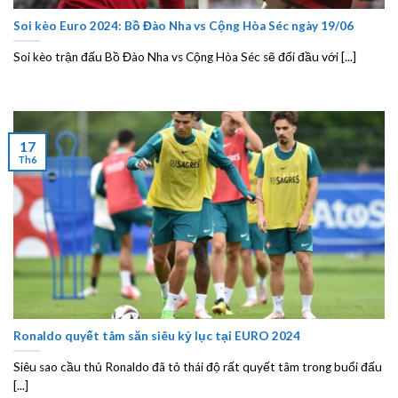
Soi kèo Euro 2024: Bồ Đào Nha vs Cộng Hòa Séc ngày 19/06
Soi kèo trận đấu Bồ Đào Nha vs Cộng Hòa Séc sẽ đối đầu với [...]
17
Th6
Ronaldo quyết tâm săn siêu kỷ lục tại EURO 2024
Siêu sao cầu thủ Ronaldo đã tỏ thái độ rất quyết tâm trong buổi đấu
[...]