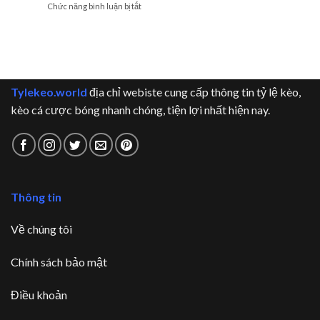
ở
Chức năng bình luận bị tắt
KuPS
AIF,
Soi
vs
23h00
Kèo
Sabah
ngày
Champions
FK,
28/07/2026
League:
22h00
Omonia
ngày
Nicosia
28/07/2026
Tylekeo.world
địa chỉ webiste cung cấp thông tin tỷ lệ kèo,
vs
Kairat
kèo cá cược bóng nhanh chóng, tiện lợi nhất hiện nay.
Almaty,
00h00
ngày
23/07/2026
Thông tin
Về chúng tôi
Chính sách bảo mật
Điều khoản