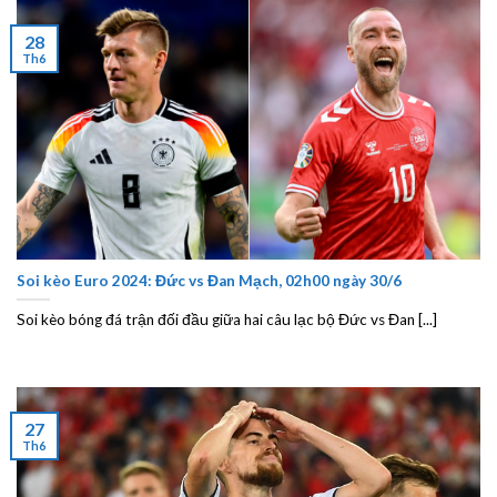
28
Th6
Soi kèo Euro 2024: Đức vs Đan Mạch, 02h00 ngày 30/6
Soi kèo bóng đá trận đối đầu giữa hai câu lạc bộ Đức vs Đan [...]
27
Th6