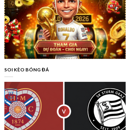
SOI KÈO BÓNG ĐÁ
27
Th7